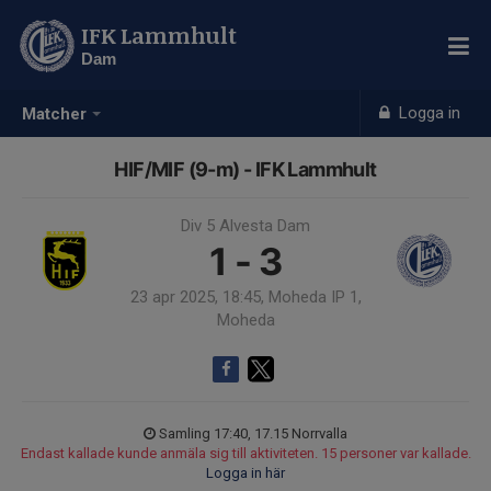
IFK Lammhult
Dam
Logga in
Matcher
HIF/MIF (9-m) - IFK Lammhult
Div 5 Alvesta Dam
1 - 3
23 apr 2025, 18:45, Moheda IP 1,
Moheda
Samling 17:40, 17.15 Norrvalla
Endast kallade kunde anmäla sig till aktiviteten. 15 personer var kallade.
Logga in här