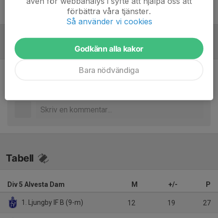
även för webbanalys i syfte att hjälpa oss att
förbättra våra tjänster.
Mikael Andersson
Tränare
Så använder vi cookies
Referat
Godkänn alla kakor
Bara nödvändiga
Inget referat skrivet
Tabell
Div 5 Alvesta Dam
M
+/-
P
1. Ljungby IF B (9-m)
12
19
27