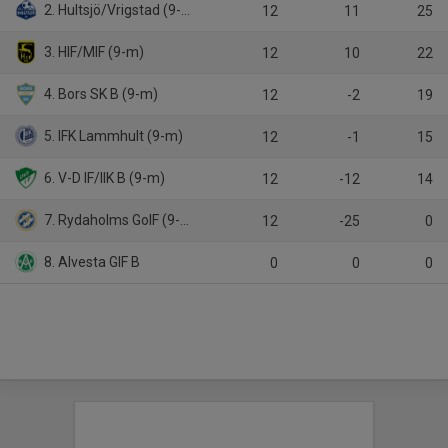
2. Hultsjö/Vrigstad (9-m)
12
11
25
3. HIF/MIF (9-m)
12
10
22
4. Bors SK B (9-m)
12
-2
19
5. IFK Lammhult (9-m)
12
-1
15
6. V-D IF/IIK B (9-m)
12
-12
14
7. Rydaholms GoIF (9-m)
12
-25
0
8. Alvesta GIF B
0
0
0