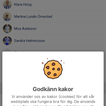
Klara Höög
Martina Lundin Örnestad
Moa Axelsson
Sandra Helmersson
Tilda Axelsson
Tilde Olsson
Zara Gustavsson
Godkänn kakor
Ledare
Vi använder oss av kakor (cookies) för att vår
Linus Carlsson
Tränare
webbplats ska fungera bra för dig. De används