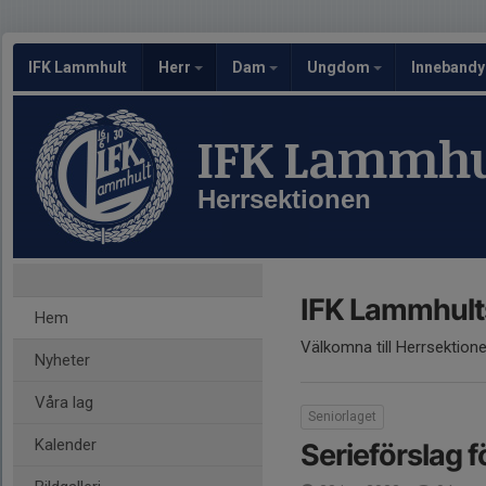
IFK Lammhult
Herr
Dam
Ungdom
Inneband
IFK Lammhu
Herrsektionen
IFK Lammhults
Hem
Välkomna till Herrsektion
Nyheter
Våra lag
Seniorlaget
Kalender
Serieförslag f