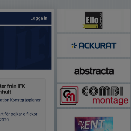
Logga in
er från IFK
hult
ation Konstgräsplanen
t för pojkar o flickor
 2020