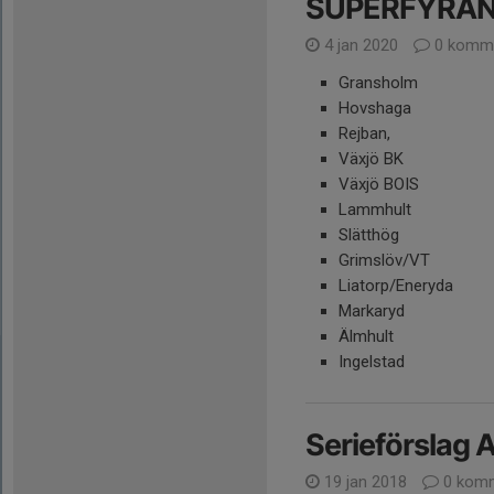
SUPERFYRAN 
4 jan 2020
0 komme
Gransholm
Hovshaga
Rejban,
Växjö BK
Växjö BOIS
Lammhult
Slätthög
Grimslöv/VT
Liatorp/Eneryda
Markaryd
Älmhult
Ingelstad
Serieförslag 
19 jan 2018
0 komm