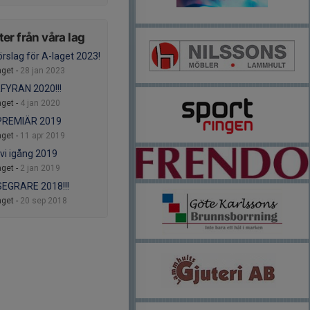
er från våra lag
örslag för A-laget 2023!
aget -
28 jan 2023
FYRAN 2020!!!
aget -
4 jan 2020
PREMIÄR 2019
aget -
11 apr 2019
 vi igång 2019
aget -
2 jan 2019
EGRARE 2018!!!
aget -
20 sep 2018