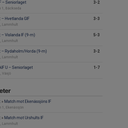
F
–
Seniorlaget
3-2
n 1, Bäckseda
t
–
Hvetlanda GIF
3-3
 1, Lammhult
t
–
Vislanda IF (9-m)
5-3
 1, Lammhult
t
–
Rydaholm/Horda (9-m)
3-2
 1, Lammhult
AIF U
–
Seniorlaget
1-7
, Växjö
eter
t
»
Match mot Ekenässjöns IF
en 1, Ekenässjön
t
»
Match mot Urshults IF
 1, Lammhult