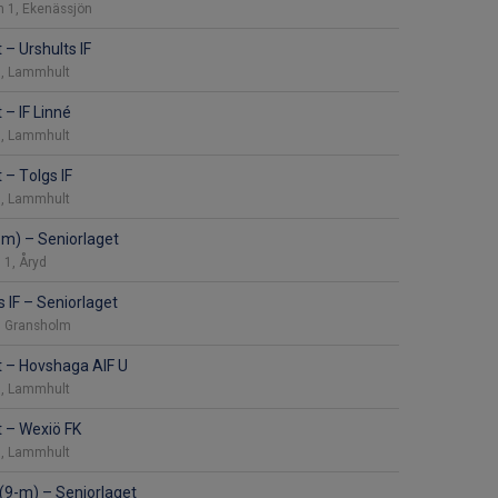
en 1, Ekenässjön
t
–
Urshults IF
 1, Lammhult
t
–
IF Linné
 1, Lammhult
t
–
Tolgs IF
 1, Lammhult
9-m)
–
Seniorlaget
 1, Åryd
 IF
–
Seniorlaget
, Gransholm
t
–
Hovshaga AIF U
 1, Lammhult
t
–
Wexiö FK
 1, Lammhult
 (9-m)
–
Seniorlaget