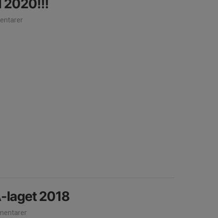
2020!!!
ntarer
A-laget 2018
entarer