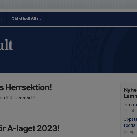
y
Gåfotboll 60+
lt
 Herrsektion!
Nyhet
Lamm
en i IFK Lammhult!
Inform
15 jul
Uppstar
födda
ör A-laget 2023!
26 apr