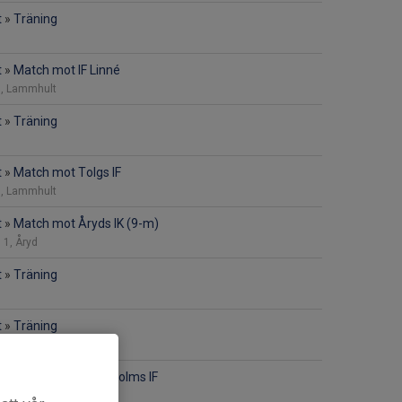
t
»
Träning
t
»
Match mot IF Linné
 1, Lammhult
t
»
Träning
t
»
Match mot Tolgs IF
 1, Lammhult
t
»
Match mot Åryds IK (9-m)
 1, Åryd
t
»
Träning
t
»
Träning
t
»
Match mot Gransholms IF
, Gransholm