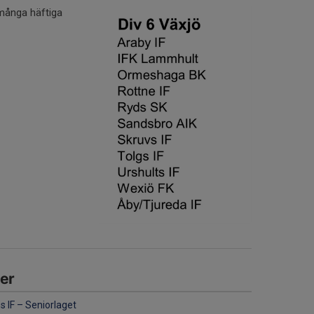
 många häftiga
er
s IF
–
Seniorlaget