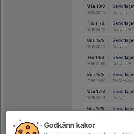
Mån 10/8
Seniorlage
18:45-20:15
Norrvalla
Tis 11/8
Seniorlage
18:45-20:45
Norrvalla IP
Ons 12/8
Seniorlage
18:45-20:15
Norrvalla
Fre 14/8
Seniorlage
19:00-21:00
Norrvalla IP
Sön 16/8
Seniorlage
17:00-19:00
TIVAB Vallen
Mån 17/8
Seniorlage
18:45-20:15
Norrvalla
Ons 19/8
Seniorlage
18:45-20:15
Norrvalla
Godkänn kakor
Tor 20/8
Seniorlage
19:00-21:00
Granvallen 1