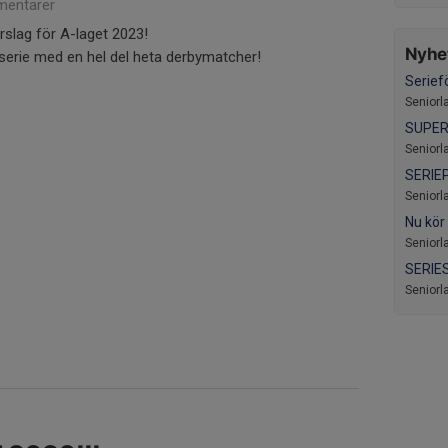
entarer
slag för A-laget 2023!
Nyhet
serie med en hel del heta derbymatcher!
Serief
Seniorl
SUPER
Seniorl
SERIE
Seniorl
Nu kör
Seniorl
SERIES
Seniorl