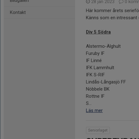
Bildgalleri
28 jan 2023
0 komm
Här kommer årets serieför
Kontakt
Känns som en intressant 
Div 5 Södra
Alstermo-Älghult
Furuby IF
IF Linné
IFK Lammhult
IFK S-RIF
Lindås-Långasjö FF
Nöbbele BK
Rottne IF
S...
Läs mer
Seniorlaget