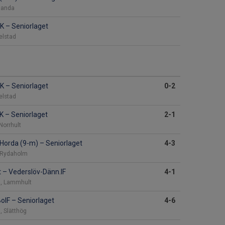
slanda
IK
–
Seniorlaget
gelstad
IK
–
Seniorlaget
0-2
gelstad
BK
–
Seniorlaget
2-1
Norrhult
Horda (9-m)
–
Seniorlaget
4-3
, Rydaholm
t
–
Vederslöv-Dänn.IF
4-1
 1, Lammhult
BoIF
–
Seniorlaget
4-6
, Slätthög