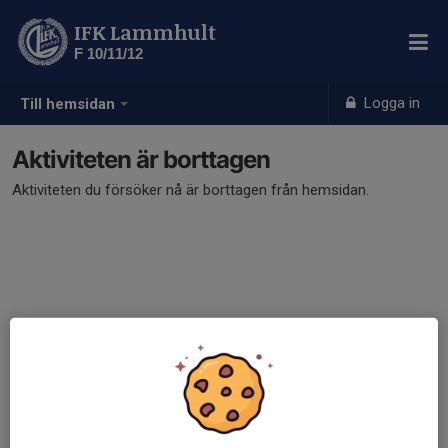
IFK Lammhult
F 10/11/12
Logga in
Till hemsidan
Aktiviteten är borttagen
Aktiviteten du försöker nå är borttagen från hemsidan.