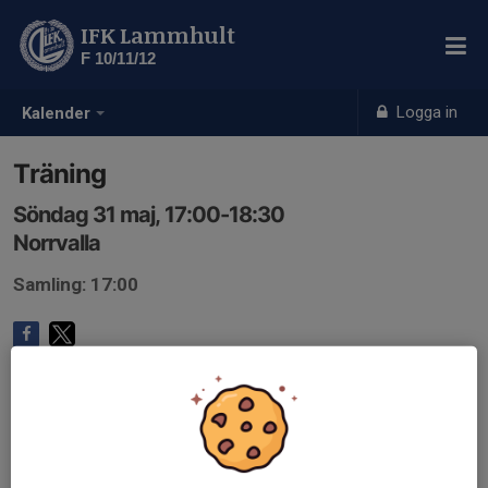
IFK Lammhult
F 10/11/12
Logga in
Kalender
Träning
Söndag 31 maj, 17:00-18:30
Norrvalla
Samling: 17:00