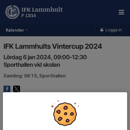
IFK Lammhult
F 13/14
Logga in
Kalender
IFK Lammhults Vintercup 2024
Lördag 6 jan 2024, 09:00-12:30
Sporthallen vid skolan
Samling: 08:15, Sporthallen