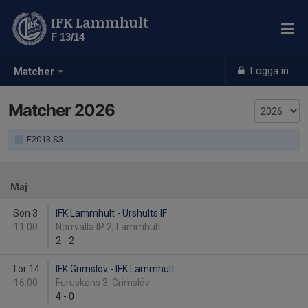
IFK Lammhult
F 13/14
Logga in
Matcher
Matcher 2026
F2013 S3
Maj
Sön 3
IFK Lammhult - Urshults IF
11:00
Norrvalla IP 2, Lammhult
2
-
2
Tor 14
IFK Grimslöv - IFK Lammhult
16:00
Furuskans 3, Grimslöv
4
-
0