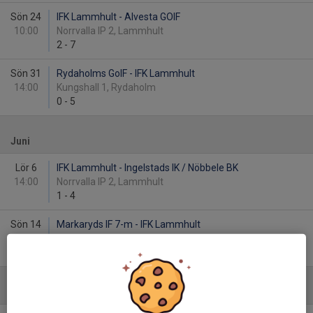
Sön 24
IFK Lammhult - Alvesta GOIF
10:00
Norrvalla IP 2, Lammhult
2
-
7
Sön 31
Rydaholms GoIF - IFK Lammhult
14:00
Kungshall 1, Rydaholm
0
-
5
Juni
Lör 6
IFK Lammhult - Ingelstads IK / Nöbbele BK
14:00
Norrvalla IP 2, Lammhult
1
-
4
Sön 14
Markaryds IF 7-m - IFK Lammhult
16:00
SparbanksParken 1, Markaryd
8
-
3
Augusti