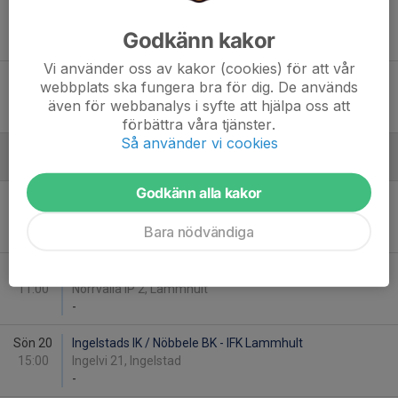
Sön 16
Urshults IF - IFK Lammhult
14:00
Urdavallen 2, Urshult
Godkänn kakor
-
Vi använder oss av kakor (cookies) för att vår
Sön 30
IFK Lammhult - IFK Grimslöv
webbplats ska fungera bra för dig. De används
11:00
Norrvalla IP 2, Lammhult
även för webbanalys i syfte att hjälpa oss att
-
förbättra våra tjänster.
Så använder vi cookies
September
Godkänn alla kakor
Sön 6
Alvesta GOIF - IFK Lammhult
15:00
Virdavallen 31, Alvesta
Bara nödvändiga
-
Sön 13
IFK Lammhult - Rydaholms GoIF
11:00
Norrvalla IP 2, Lammhult
-
Sön 20
Ingelstads IK / Nöbbele BK - IFK Lammhult
15:00
Ingelvi 21, Ingelstad
-