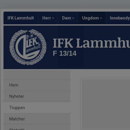
IFK Lammhult
Herr
Dam
Ungdom
Inneband
IFK Lammhu
F 13/14
Hem
Nyheter
Truppen
Matcher