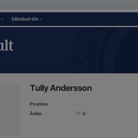
y
Gåfotboll 60+
lt
Tully Andersson
Position
-
Ålder
11 år