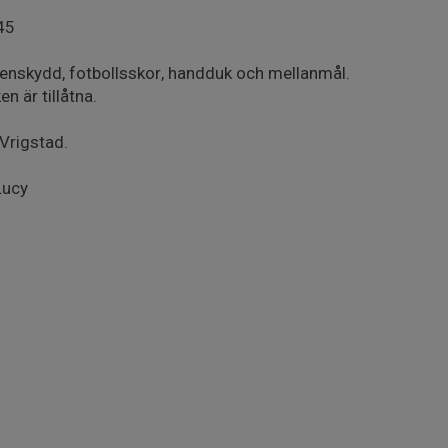
:45
benskydd, fotbollsskor, handduk och mellanmål.
n är tillåtna.
 Vrigstad.
 Lucy