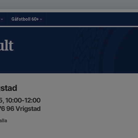
y
Gåfotboll 60+
lt
gstad
5, 10:00-12:00
76 96 Vrigstad
lla