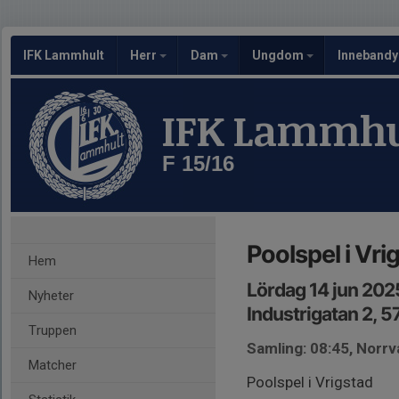
IFK Lammhult
Herr
Dam
Ungdom
Inneband
IFK Lammhu
F 15/16
Poolspel i Vri
Hem
Lördag 14 jun 202
Nyheter
Industrigatan 2, 5
Truppen
Samling: 08:45, Norrva
Matcher
Poolspel i Vrigstad