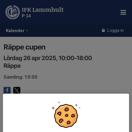
IFK Lammhult
P 14
Logga in
Kalender
Räppe cupen
Lördag 26 apr 2025, 10:00-18:00
Räppe
Samling: 10:00