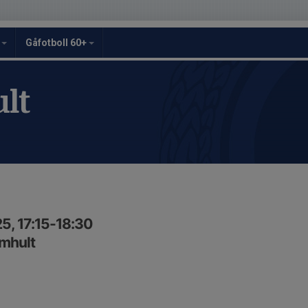
y
Gåfotboll 60+
lt
5, 17:15-18:30
mmhult