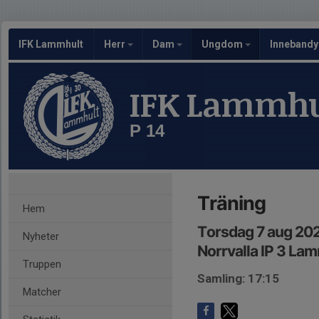
IFK Lammhult
Herr
Dam
Ungdom
Inneband
IFK Lammhu
P 14
Träning
Hem
Torsdag 7 aug 202
Nyheter
Norrvalla IP 3 La
Truppen
Samling: 17:15
Matcher