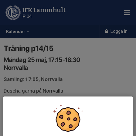
IFK Lammhult
P 14
Logga in
Kalender
Träning p14/15
Måndag 25 maj, 17:15-18:30
Norrvalla
Samling: 17:05, Norrvalla
Duscha gärna på Norrvalla