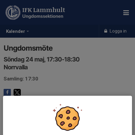
IFK Lammhult
Ungdomssektionen
Logga in
Kalender
Ungdomsmöte
Söndag 24 maj, 17:30-18:30
Norrvalla
Samling: 17:30