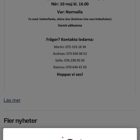
Läs mer
Fler nyheter
Poolspel Ljungby