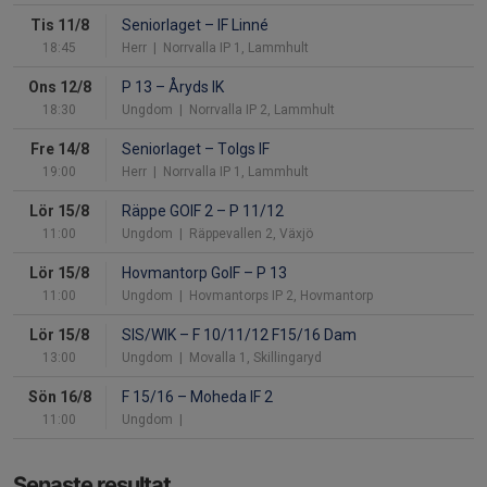
Tis 11/8
Seniorlaget
–
IF Linné
18:45
Herr
| Norrvalla IP 1, Lammhult
Ons 12/8
P 13
–
Åryds IK
18:30
Ungdom
| Norrvalla IP 2, Lammhult
Fre 14/8
Seniorlaget
–
Tolgs IF
19:00
Herr
| Norrvalla IP 1, Lammhult
Lör 15/8
Räppe GOIF 2
–
P 11/12
11:00
Ungdom
| Räppevallen 2, Växjö
Lör 15/8
Hovmantorp GoIF
–
P 13
11:00
Ungdom
| Hovmantorps IP 2, Hovmantorp
Lör 15/8
SIS/WIK
–
F 10/11/12 F15/16 Dam
13:00
Ungdom
| Movalla 1, Skillingaryd
Sön 16/8
F 15/16
–
Moheda IF 2
11:00
Ungdom
|
Senaste resultat