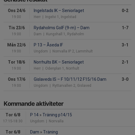
Ons 24/6
Ingelstads IK
–
Seniorlaget
0-2
19:00
Herr
| Ingelvi 1, Ingelstad
Tis 23/6
Rydaholms GoIF (9-m)
–
Dam
1-7
19:00
Dam
| Kungshall 1, Rydaholm
Mån 22/6
P 13
–
Åseda IF
3-1
19:00
Ungdom
| Norrvalla IP 2, Lammhult
Tor 18/6
Norrhults BK
–
Seniorlaget
2-1
19:00
Herr
| Odenplan 1, Norrhult
Ons 17/6
Gislaveds IS
–
F 10/11/12 F15/16 Dam
3-0
19:00
Ungdom
| Ryttarvallen 2, Gislaved
Kommande aktiviteter
Tor 6/8
P 14
»
Träning p14/15
17:15-18:30
Ungdom
| Norrvalla
Tor 6/8
Dam
»
Träning