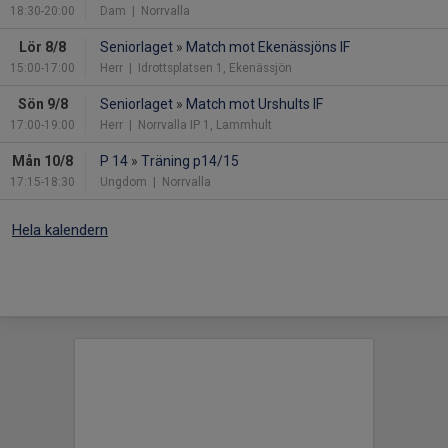
18:30-20:00
Dam
| Norrvalla
Lör 8/8
Seniorlaget
»
Match mot Ekenässjöns IF
15:00-17:00
Herr
| Idrottsplatsen 1, Ekenässjön
Sön 9/8
Seniorlaget
»
Match mot Urshults IF
17:00-19:00
Herr
| Norrvalla IP 1, Lammhult
Mån 10/8
P 14
»
Träning p14/15
17:15-18:30
Ungdom
| Norrvalla
Hela kalendern