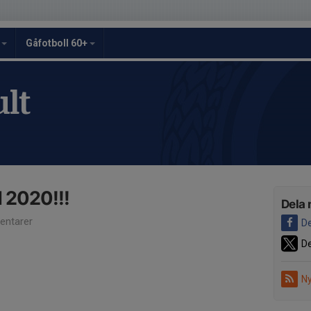
y
Gåfotboll 60+
lt
2020!!!
Dela 
ntarer
De
De
Ny