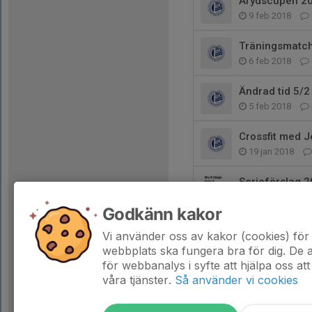
Årydscupen 2
9 feb 2018
Träningsmatc
6 feb 2018
Ändrad tid 5/2
5 feb 2018
Crossfit med J
19 jan 2018
Serieförslag 
19 jan 2018
Godkänn kakor
Inställd tränin
Vi använder oss av kakor (cookies) för 
17 jan 2018
webbplats ska fungera bra för dig. De
för webbanalys i syfte att hjälpa oss att
våra tjänster.
Så använder vi cookies