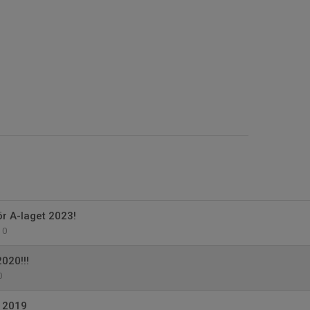
ör A-laget 2023!
0
020!!!
0
 2019