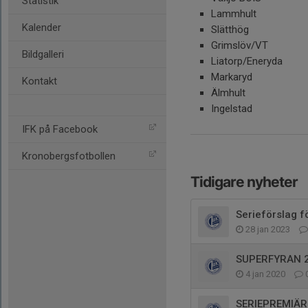
Statistik
Lammhult
Kalender
Slätthög
Grimslöv/VT
Bildgalleri
Liatorp/Eneryda
Markaryd
Kontakt
Älmhult
Ingelstad
IFK på Facebook
Kronobergsfotbollen
Tidigare nyheter
Serieförslag f
28 jan 2023
SUPERFYRAN 2
4 jan 2020
SERIEPREMIÄR