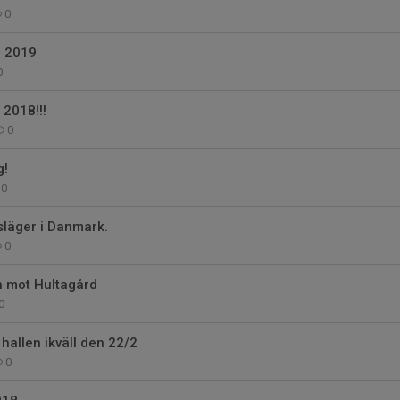
0
g 2019
0
2018!!!
0
g!
0
släger i Danmark.
0
 mot Hultagård
0
 hallen ikväll den 22/2
0