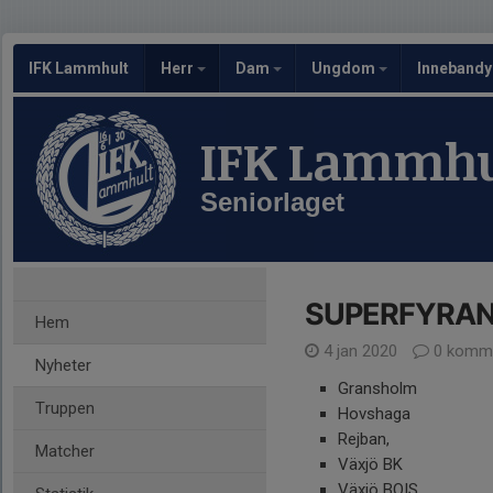
IFK Lammhult
Herr
Dam
Ungdom
Inneband
IFK Lammhu
Seniorlaget
SUPERFYRAN 
Hem
4 jan 2020
0 komme
Nyheter
Gransholm
Truppen
Hovshaga
Rejban,
Matcher
Växjö BK
Växjö BOIS