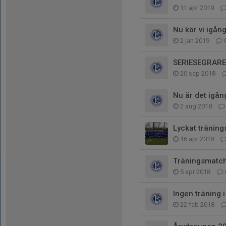
11 apr 2019
Nu kör vi igån
2 jan 2019
SERIESEGRARE 
20 sep 2018
Nu är det igån
2 aug 2018
Lyckat träning
16 apr 2018
Träningsmatch
5 apr 2018
Ingen träning i
22 feb 2018