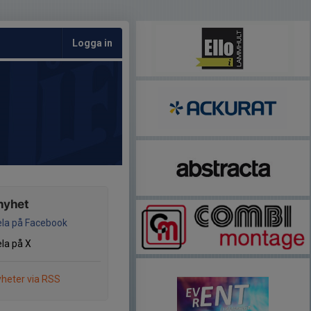
Logga in
nyhet
la på Facebook
la på X
heter via RSS