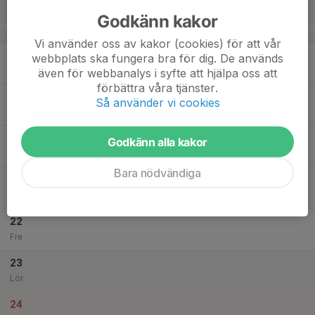
Sön
Godkänn kakor
v.34
Vi använder oss av kakor (cookies) för att vår
18
webbplats ska fungera bra för dig. De används
Mån
även för webbanalys i syfte att hjälpa oss att
förbättra våra tjänster.
19
Så använder vi cookies
Tis
20
17:30
Träning Norrvalla 17.30 F16
Godkänn alla kakor
18:30
Ons
Norrvalla
Bara nödvändiga
21
Tor
22
Fre
23
Lör
24