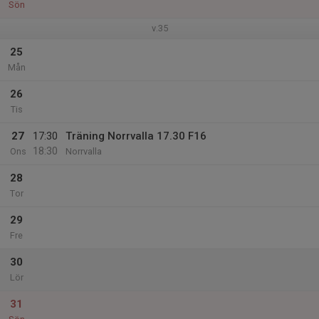
Sön
v.35
25
Mån
26
Tis
27
17:30
Träning Norrvalla 17.30 F16
18:30
Ons
Norrvalla
28
Tor
29
Fre
30
Lör
31