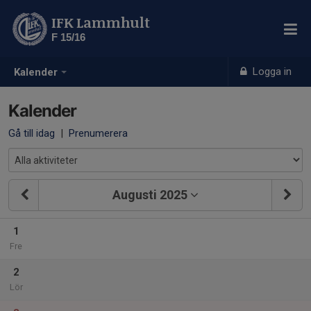
IFK Lammhult
F 15/16
Logga in
Kalender
Kalender
Gå till idag
|
Prenumerera
Augusti 2025
1
Fre
2
Lör