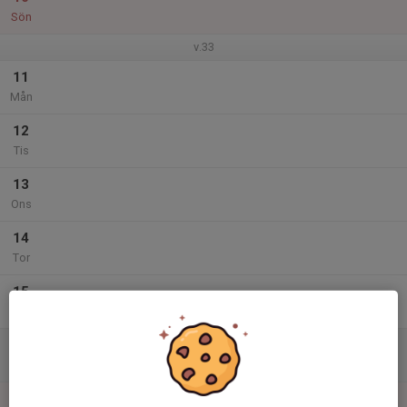
Sön
v.33
11
Mån
12
Tis
13
Ons
14
Tor
15
Fre
16
Lör
17