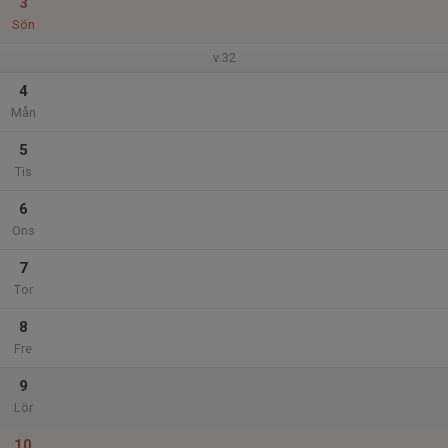
3
Sön
v.32
4
Mån
5
Tis
6
Ons
7
Tor
8
Fre
9
Lör
10