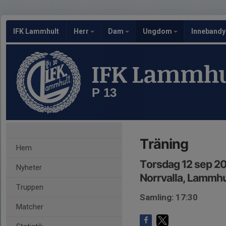
IFK Lammhult
Herr
Dam
Ungdom
Inneband
IFK Lammhu
P 13
Träning
Hem
Torsdag 12 sep 20
Nyheter
Norrvalla, Lammhu
Truppen
Samling: 17:30
Matcher