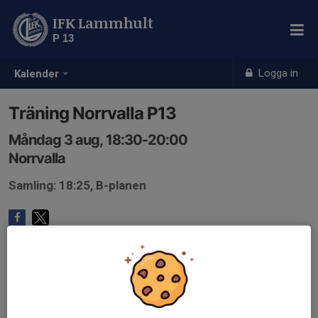
IFK Lammhult
P 13
Logga in
Kalender
Träning Norrvalla P13
Måndag 3 aug, 18:30-20:00
Norrvalla
Samling: 18:25, B-planen