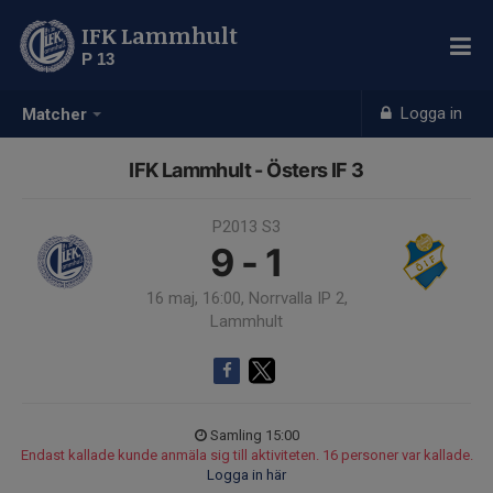
IFK Lammhult
P 13
Logga in
Matcher
IFK Lammhult - Östers IF 3
P2013 S3
9 - 1
16 maj, 16:00, Norrvalla IP 2,
Lammhult
Samling 15:00
Endast kallade kunde anmäla sig till aktiviteten. 16 personer var kallade.
Logga in här