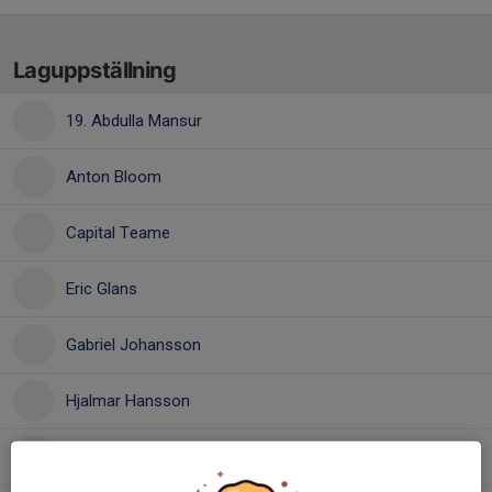
Laguppställning
19. Abdulla Mansur
Anton Bloom
Capital Teame
Eric Glans
Gabriel Johansson
Hjalmar Hansson
Ignjat Supig
, P 14