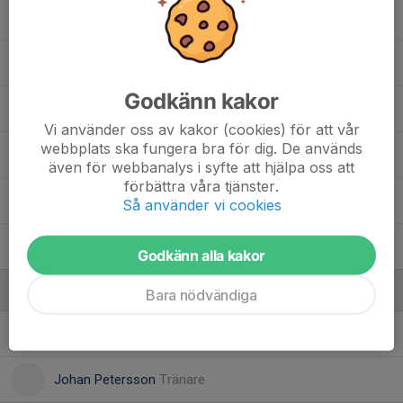
Jehad Alikana
Melker Nilsson
Godkänn kakor
Noah Rohlin
, P 11/12
Vi använder oss av kakor (cookies) för att vår
webbplats ska fungera bra för dig. De används
Olle Petersson
, P 14
även för webbanalys i syfte att hjälpa oss att
förbättra våra tjänster.
William Hunt
Så använder vi cookies
Zed Alikana
, P 11/12
Godkänn alla kakor
Ledare
Bara nödvändiga
Erik Nilsson
Tränare
Johan Petersson
Tränare