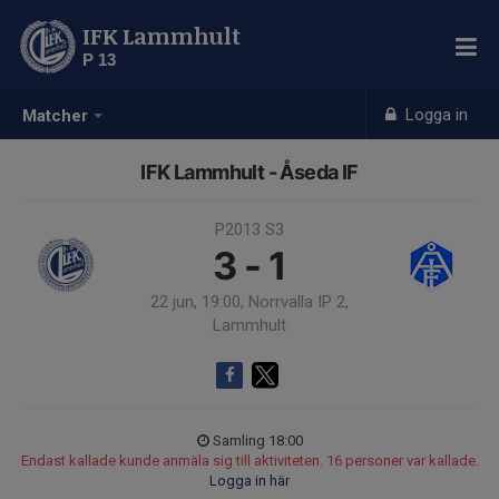
IFK Lammhult
P 13
Logga in
Matcher
IFK Lammhult - Åseda IF
P2013 S3
3 - 1
22 jun, 19:00, Norrvalla IP 2,
Lammhult
Samling 18:00
Endast kallade kunde anmäla sig till aktiviteten. 16 personer var kallade.
Logga in här