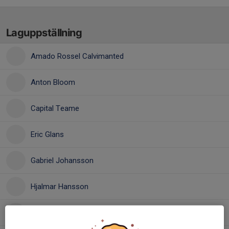
Laguppställning
Amado Rossel Calvimanted
Anton Bloom
Capital Teame
Eric Glans
Gabriel Johansson
Hjalmar Hansson
Ludvig Wiklund
, P 11/12