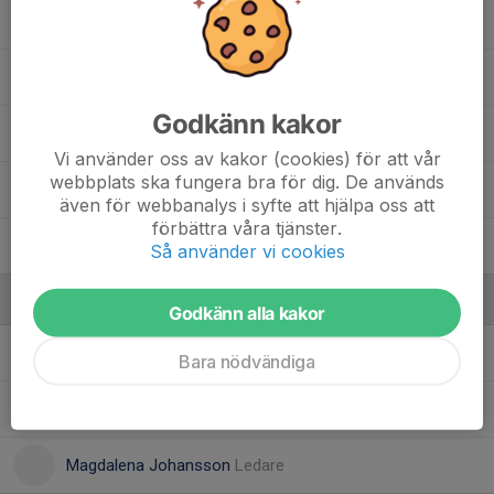
Melker Nilsson
Noah Rohlin
, P 11/12
Godkänn kakor
Olle Petersson
, P 14
Vi använder oss av kakor (cookies) för att vår
webbplats ska fungera bra för dig. De används
Vilgot Persson
, P 14
även för webbanalys i syfte att hjälpa oss att
förbättra våra tjänster.
William Hunt
Så använder vi cookies
Ledare
Godkänn alla kakor
Erik Nilsson
Tränare
Bara nödvändiga
Josef Larsson
Ledare
Magdalena Johansson
Ledare