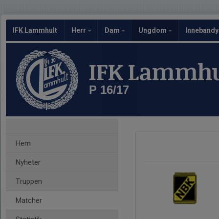
IFK Lammhult
Herr
Dam
Ungdom
Inneband
IFK Lammhu
P 16/17
Hem
Nyheter
Truppen
Matcher