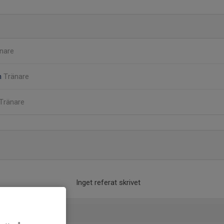
nare
en
Tränare
Tränare
Inget referat skrivet