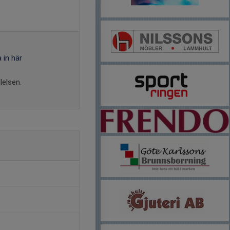
 in här
lelsen.