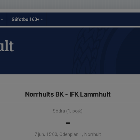
y
Gåfotboll 60+
lt
Norrhults BK - IFK Lammhult
Södra (1, pojk)
-
7 jun, 15:00, Odenplan 1, Norrhult