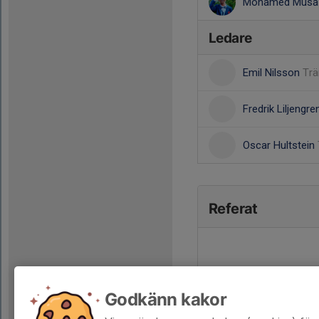
Mohamed Musa
Ledare
Emil Nilsson
Trä
Fredrik Liljengr
Oscar Hultstein
Referat
Godkänn kakor