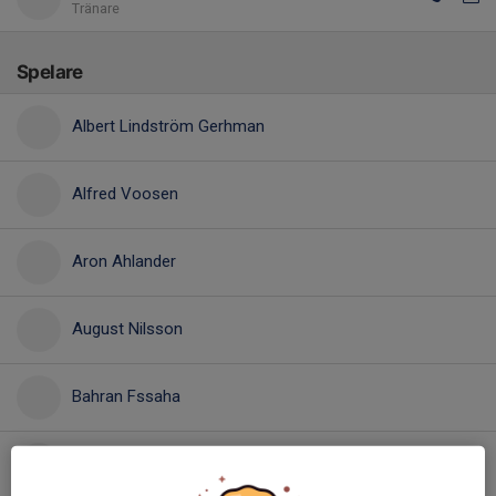
Tränare
Spelare
Albert Lindström Gerhman
Alfred Voosen
Aron Ahlander
August Nilsson
Bahran Fssaha
Ebbe Svensson