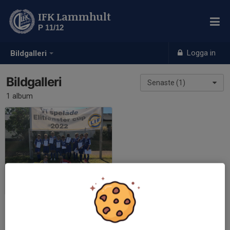
IFK Lammhult
P 11/12
Logga in
Bildgalleri
Bildgalleri
Senaste (1)
1 album
Lenhovda 22
2022-07-03
|
4 st