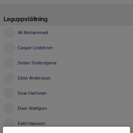
Laguppställning
Ali Mohammadi
Casper Lindström
Dexter Söderstjärna
Edvin Andersson
Einar Hartonen
Elwin Wahlgren
Eskil Hansson