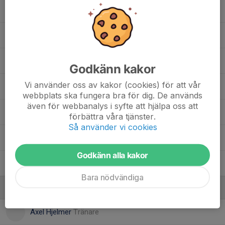
Fabian Ericsson
Hampus Thuresson
Helmer Berggren
Godkänn kakor
Vi använder oss av kakor (cookies) för att vår
Mohammed Sawas
webbplats ska fungera bra för dig. De används
även för webbanalys i syfte att hjälpa oss att
Noah Rohlin
förbättra våra tjänster.
Så använder vi cookies
Otto Lindfors
Godkänn alla kakor
Zed Alikana
Bara nödvändiga
Ledare
Axel Hjelmer
Tränare