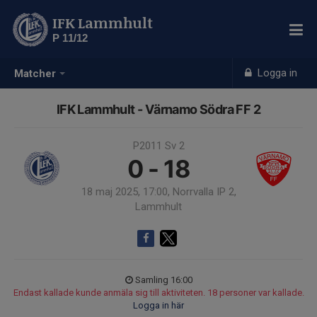
IFK Lammhult
P 11/12
Logga in
Matcher
IFK Lammhult - Värnamo Södra FF 2
P2011 Sv 2
0 - 18
18 maj 2025, 17:00, Norrvalla IP 2,
Lammhult
Samling 16:00
Endast kallade kunde anmäla sig till aktiviteten. 18 personer var kallade.
Logga in här