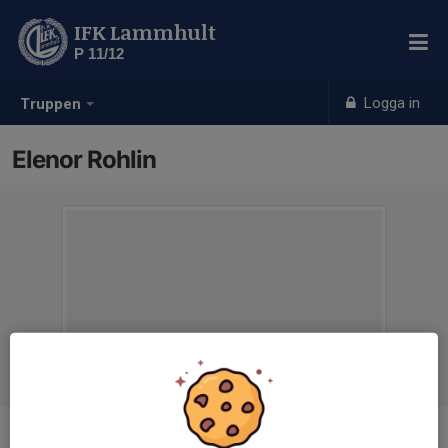
IFK Lammhult
P 11/12
Logga in
Truppen
Elenor Rohlin
Titel
Tränare