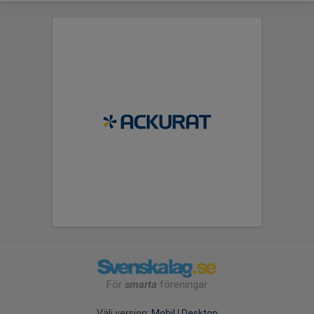
För
smarta
föreningar
Välj version:
Mobil
|
Desktop