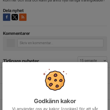
Kom ner och titta och känn på årets nya häftiga träningskläder!
Dela nyhet
Kommentarer
Tidigare nyheter
Information Konstgräsplanen
15 jul, 09:32
0
Uppstart för pojkar o flickor födda 2020
26 apr, 10:58
0
Godkänn kakor
Poolspel Ljungby
Vi använder oss av kakor (cookies) för att vår