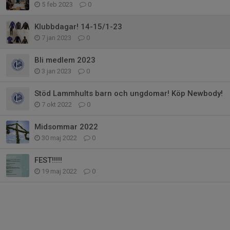
5 feb 2023
0
Klubbdagar! 14-15/1-23
7 jan 2023
0
Bli medlem 2023
3 jan 2023
0
Stöd Lammhults barn och ungdomar! Köp Newbody!
7 okt 2022
0
Midsommar 2022
30 maj 2022
0
FEST!!!!!
19 maj 2022
0