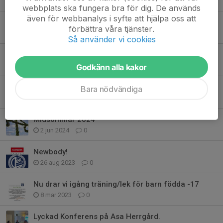
31 maj 2025
0
webbplats ska fungera bra för dig. De används
även för webbanalys i syfte att hjälpa oss att
Nytt Bankgiro på våra fakturor
förbättra våra tjänster.
12 jan 2025
0
Så använder vi cookies
Årsfest 2024!
2 sep 2024
0
Godkänn alla kakor
Newbody!
Bara nödvändiga
29 aug 2024
0
Midsommar 2024
2 jun 2024
0
Newbody!
26 aug 2023
0
Nu drar vi igång träning/lek för barn födda -17
8 mar 2023
0
Lyckad Konferens på Asa Herrgård.