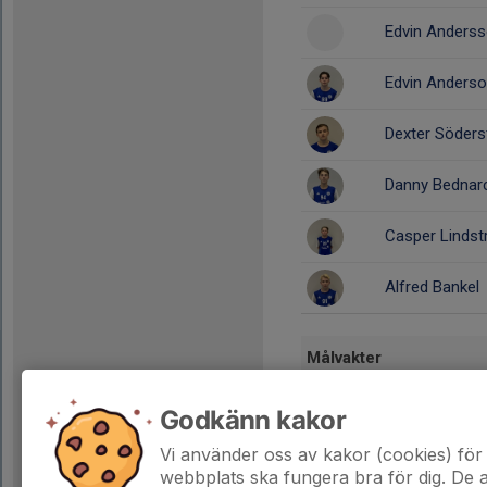
Edvin Anders
Edvin Anders
Dexter Söders
Danny Bednar
Casper Linds
Alfred Bankel
Målvakter
Oliver Johans
Godkänn kakor
Vi använder oss av kakor (cookies) för 
Dela statistik
webbplats ska fungera bra för dig. De