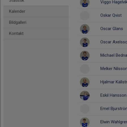
Statistik
Viggo Hagelvi
Kalender
Oskar Qvist
Bildgalleri
Oscar Glans
Kontakt
Oscar Axelss
Michael Bedna
Melker Nilsso
Hjalmar Källs
Eskil Hansson
Emel Bjurströ
Elwin Wahlgre