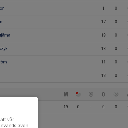
son
1
0
on
17
0
tjärna
19
0
czyk
18
0
tröm
11
0
18
0
son
19
0
-
0
0
att vår
 används även