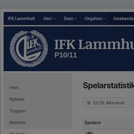
IFK Lammhult
Herr
Dam
Ungdom
Inneband
IFK Lammhu
P10/11
Spelarstatisti
Hem
Nyheter
25/26, Alla serier
Truppen
Matcher
Spelare