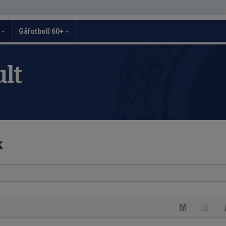
y
Gåfotboll 60+
lt
k