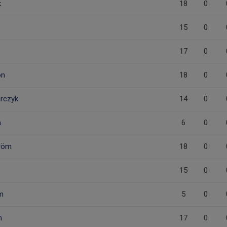
k
18
0
15
0
17
0
on
18
0
rczyk
14
0
n
6
0
tröm
18
0
15
0
m
5
0
n
17
0