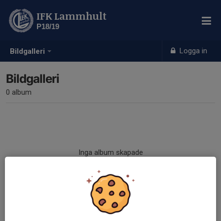
IFK Lammhult
P18/19
Logga in
Bildgalleri
Bildgalleri
0 album
Inga album skapade