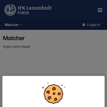
IFK Lammhult
P18/19
Logga in
Matcher
Matcher
Ingen serie inlagd